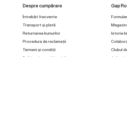
Despre cumpărare
Gap Ro
Întrebări frecvente
Formular
Transport și plată
Magazin
Returnarea bunurilor
Istoria b
Procedura de reclamații
Colabor
Termeni și condiții
Clubul d
Politica de confidențialitate
Aplicați
Setări cookies