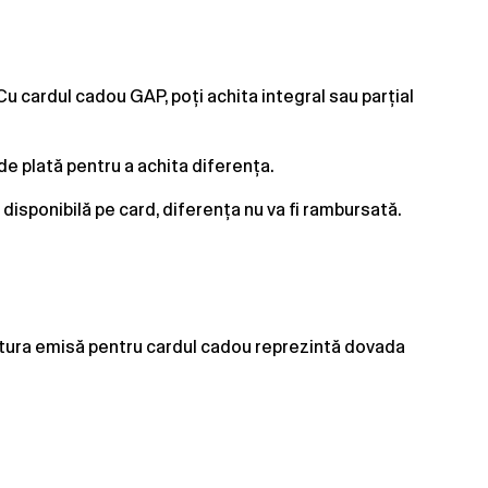
Cu cardul cadou GAP, poți achita integral sau parțial
e plată pentru a achita diferența.
isponibilă pe card, diferența nu va fi rambursată.
ctura emisă pentru cardul cadou reprezintă dovada