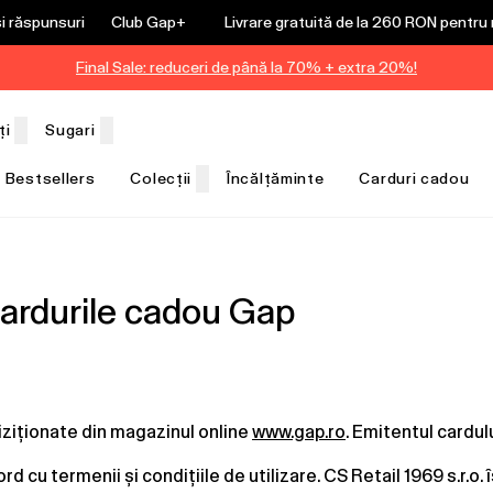
și răspunsuri
Club Gap+
Livrare gratuită de la 260 RON pentr
Final Sale: reduceri de până la 70% + extra 20%!
ți
Sugari
Bestsellers
Colecții
Încălțăminte
Carduri cadou
 cardurile cadou Gap
iziționate din magazinul online
www.gap.ro
. Emitentul cardul
d cu termenii și condițiile de utilizare. CS Retail 1969 s.r.o.