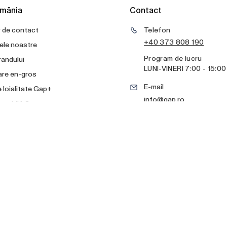
mânia
Contact
 de contact
Telefon
+40 373 808 190
ele noastre
Program de lucru
randului
LUNI
-
VINERI
7:00 - 15:00
are en-gros
E-mail
e loialitate Gap+
info@gap.ro
a mobilă Gap+
Formular de contact