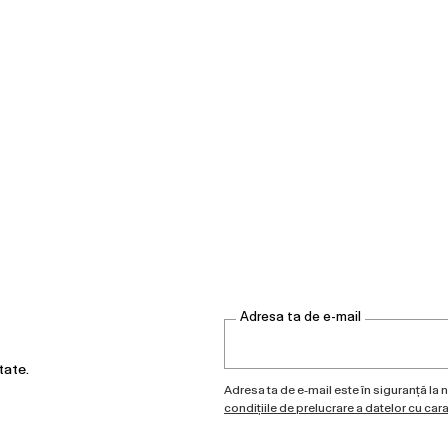
Adresa ta de e-mail
tate.
Adresa ta de e-mail este în siguranță la n
condițiile de prelucrare a datelor cu car