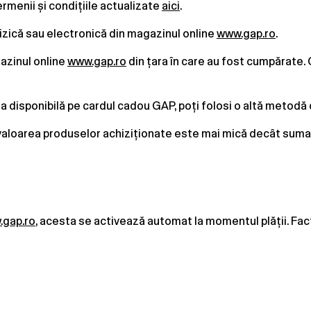
termenii și condițiile actualizate
aici
.
izică sau electronică din magazinul online
www.gap.ro
.
gazinul online
www.gap.ro
din țara în care au fost cumpărate. 
disponibilă pe cardul cadou GAP, poți folosi o altă metodă d
 valoarea produselor achiziționate este mai mică decât suma d
gap.ro
, acesta se activează automat la momentul plății. Fa