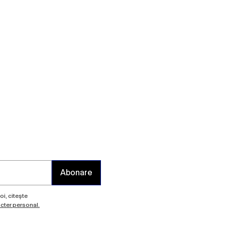
Abonare
oi, citește
acter personal.