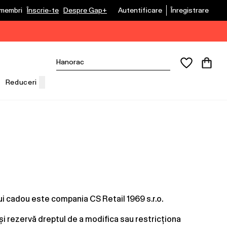
u membri
Înscrie-te
Despre Gap+
Autentificare
Înregistrare
Reduceri
ui cadou este compania CS Retail 1969 s.r.o.
 își rezervă dreptul de a modifica sau restricționa