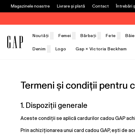
Magazinele noastre
Livrare și plată
Contact
Întrebări 
Noutăți
Femei
Bărbați
Fete
Băie
Denim
Logo
Gap × Victoria Beckham
Termeni și condiții pentru
1. Dispoziții generale
Aceste condiții se aplică cardurilor cadou GAP ach
Prin achiziționarea unui card cadou GAP, ești de acor