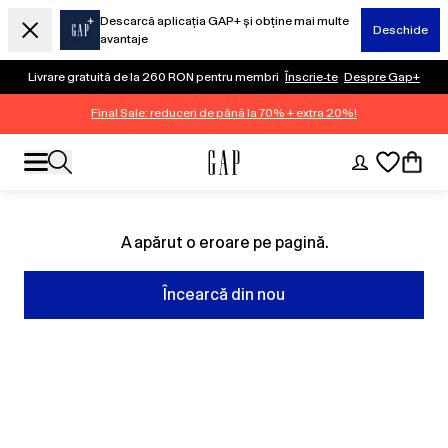
Descarcă aplicația GAP+ și obține mai multe
Deschide
avantaje
Livrare gratuită de la 260 RON pentru membri
Înscrie-te
Despre Gap+
Final Sale: reduceri de până la 70% + extra 20%!
A apărut o eroare pe pagină.
Încearcă din nou